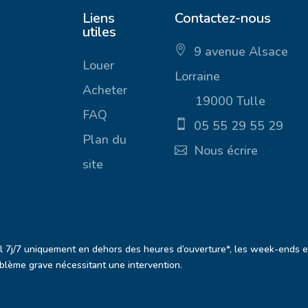
Liens
Contactez-nous
utiles
9 avenue Alsace
ic
Louer
Lorraine
on
_p
Acheter
19000 Tulle
in
_a
FAQ
05 55 29 55 29
lt
ic
ic
Plan du
Nous écrire
on
on
_
ic
site
m
on
ob
_
ile
m
ic
ail
on
_a
lt
ic
el 7j/7 uniquement en dehors des heures d’ouverture*, les week-ends et 
on
lème grave nécessitant une intervention.