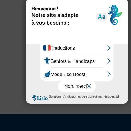
Fermeture exceptionnelle
Votre agence de Tulle
déménage : retrouvez-nous au
siège de Corrèze Habitat !
Ussel – Un chantier majeur
pour 82 logements !
Inauguration de la résidence
Bardinal à Chamberet !
Acheter
Louer