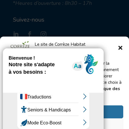
*
Heures d’ouverture : 8h30 – 17h
Suivez-nous
Le site de Corrèze Habitat
utilise des cookies
S'inscrire à la Gazette des locataires
Bienvenue ! Ce site utilise des cookies pour mesurer la
fréquentation du site afin d’en améliorer le fonctionnement
et l’administration et, avec votre accord, pour améliorer
Envoyer
votre expérience utilisateur. Vous pouvez changer ce choix à
tout moment en vous rendant sur les pages
Politique des
cookies et de confidentialité.
Accepter
Tous droits réservés 2024©Corrèze Habitat
Mentions légales
⎪
Politique de cookies
⎪
Politique de
Refuser