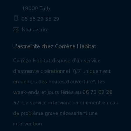
ic
19000 Tulle
on
_p
05 55 29 55 29
in
_a
ic
Nous écrire
lt
on
ic
_
ic
on
m
on
ob
_
L’astreinte chez Corrèze Habitat
ile
m
ic
ail
Corrèze Habitat dispose d’un service
on
_a
lt
d’astreinte opérationnel 7j/7 uniquement
ic
on
en dehors des heures d’ouverture*, les
week-ends et jours fériés au
06 73 82 28
57
.
Ce service intervient uniquement en cas
de problème grave nécessitant une
intervention.