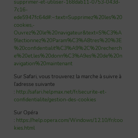
supprimer-et-utiliser-168dab11-0753-043d-
7c16-
ede5947fc64d#:~:text=Supprimez%20les%20
cookies,-
Ouvrez%20le%20navigateur&text=S%C3%A
9lectionnez%20Param%C3%A8tres%20%3E
%20confidentialit%C3%A9%2C%20recherch
e%20et,les%20donn%C3%A9es%20de%20n
avigation%20maintenant
Sur Safari, vous trouverez la marche à suivre à
l’adresse suivante
:
http://safari.helpmax.net/fr/securite-et-
confidentialite/gestion-des-cookies
Sur Opéra
:
https://help.opera.com/Windows/12.10/fr/coo
kies.html