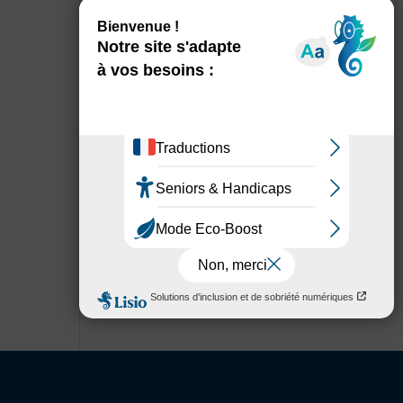
Fermeture exceptionnelle
Votre agence de Tulle
déménage : retrouvez-nous au
siège de Corrèze Habitat !
Ussel – Un chantier majeur
pour 82 logements !
Inauguration de la résidence
Bardinal à Chamberet !
Acheter
Louer