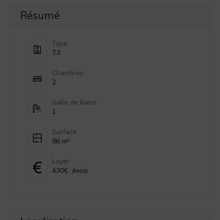
Résumé
Type
T3
Chambres
2
Salle de bains
1
Surface
86 m²
Loyer
430€
/mois