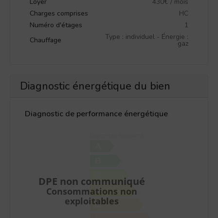
Loyer
430€ / mois
Charges comprises
HC
Numéro d'étages
1
Type : individuel - Énergie :
Chauffage
gaz
Diagnostic énergétique du bien
Diagnostic de performance énergétique
Logement économe
A
B
C
DPE non communiqué
D
Consommations non
exploitables
E