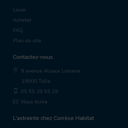
Louer
Acheter
FAQ
Plan du site
Contactez-nous
9 avenue Alsace Lorraine
ic
19000 Tulle
on
_p
05 55 29 55 29
in
_a
ic
Nous écrire
lt
on
ic
_
ic
on
m
on
ob
_
L’astreinte chez Corrèze Habitat
ile
m
ic
ail