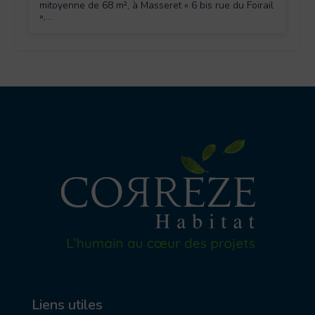
mitoyenne de 68 m², à Masseret « 6 bis rue du Foirail
»,...
Liens utiles