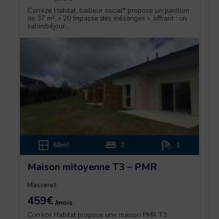
Corrèze Habitat, bailleur social* propose un pavillon
de 37 m², « 20 Impasse des mésanges », offrant : un
salon/séjour,...
68m²
2
1
Maison mitoyenne T3 – PMR
Masseret
459€
/mois
Corrèze Habitat propose une maison PMR T3