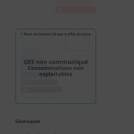
F
G
Logement énergivore
* Dont émissions de gaz à effet de serre
Faible émission de GES
KgéqCO2 / m².an
A
B
C
GES non communiqué
Consommations non
D
exploitables
E
F
G
Forte émission de GES
Géorisques