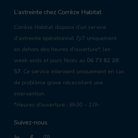
on
m
on
ob
_
L’astreinte chez Corrèze Habitat
ile
m
ic
ail
Corrèze Habitat dispose d’un service
on
_a
lt
d’astreinte opérationnel 7j/7 uniquement
ic
on
en dehors des heures d’ouverture*, les
week-ends et jours fériés au
06 73 82 28
57
.
Ce service intervient uniquement en cas
de problème grave nécessitant une
intervention.
*
Heures d’ouverture : 8h30 – 17h
Suivez-nous