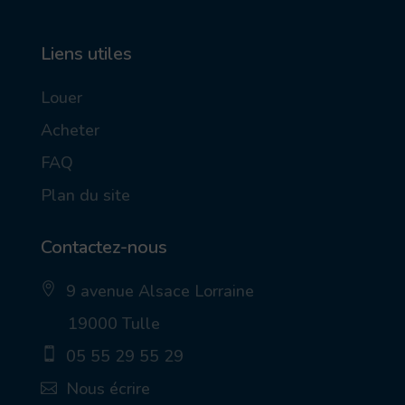
Liens utiles
Louer
Acheter
FAQ
Plan du site
Contactez-nous
9 avenue Alsace Lorraine
ic
19000 Tulle
on
_p
05 55 29 55 29
in
_a
ic
Nous écrire
lt
on
ic
_
ic