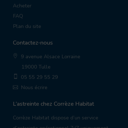
Acheter
FAQ
Plan du site
Contactez-nous
9 avenue Alsace Lorraine
ic
19000 Tulle
on
_p
05 55 29 55 29
in
_a
ic
Nous écrire
lt
on
ic
_
ic
on
m
on
ob
_
L’astreinte chez Corrèze Habitat
ile
m
ic
ail
Corrèze Habitat dispose d’un service
on
_a
lt
d’astreinte opérationnel 7j/7 uniquement