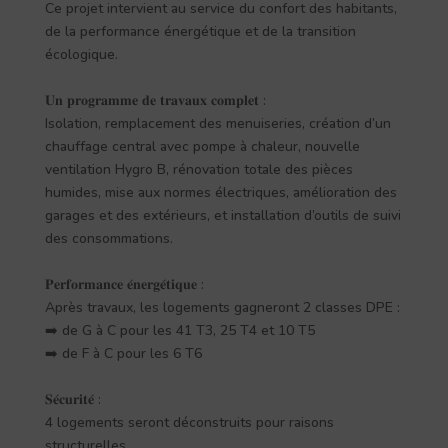
Ce projet intervient au service du confort des habitants,
de la performance énergétique et de la transition
écologique.
𝐔𝐧 𝐩𝐫𝐨𝐠𝐫𝐚𝐦𝐦𝐞 𝐝𝐞 𝐭𝐫𝐚𝐯𝐚𝐮𝐱 𝐜𝐨𝐦𝐩𝐥𝐞𝐭 :
Isolation, remplacement des menuiseries, création d’un
chauffage central avec pompe à chaleur, nouvelle
ventilation Hygro B, rénovation totale des pièces
humides, mise aux normes électriques, amélioration des
garages et des extérieurs, et installation d’outils de suivi
des consommations.
𝐏𝐞𝐫𝐟𝐨𝐫𝐦𝐚𝐧𝐜𝐞 𝐞́𝐧𝐞𝐫𝐠𝐞́𝐭𝐢𝐪𝐮𝐞 :
Après travaux, les logements gagneront 2 classes DPE :
➡️ de G à C pour les 41 T3, 25 T4 et 10 T5
➡️ de F à C pour les 6 T6
𝐒𝐞́𝐜𝐮𝐫𝐢𝐭𝐞́ :
4 logements seront déconstruits pour raisons
structurelles.