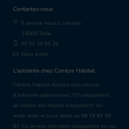
Contactez-nous
9 avenue Alsace Lorraine
ic
19000 Tulle
on
_p
05 55 29 55 29
in
_a
ic
Nous écrire
lt
on
ic
_
ic
on
m
on
ob
_
L’astreinte chez Corrèze Habitat
ile
m
ic
ail
Corrèze Habitat dispose d’un service
on
_a
lt
d’astreinte opérationnel 7j/7 uniquement
ic
on
en dehors des heures d’ouverture*, les
week-ends et jours fériés au
06 73 82 28
57
.
Ce service intervient uniquement en cas