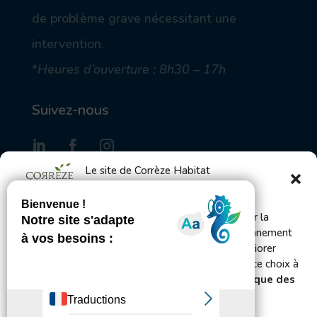
de problème grave nécessitant une
intervention.
*
Heures d’ouverture : 8h30 – 17h
Suivez-nous
Le site de Corrèze Habitat
utilise des cookies
S'inscrire à la Gazette des locataires
Bienvenue ! Ce site utilise des cookies pour mesurer la
fréquentation du site afin d’en améliorer le fonctionnement
et l’administration et, avec votre accord, pour améliorer
Envoyer
votre expérience utilisateur. Vous pouvez changer ce choix à
tout moment en vous rendant sur les pages
Politique des
cookies et de confidentialité.