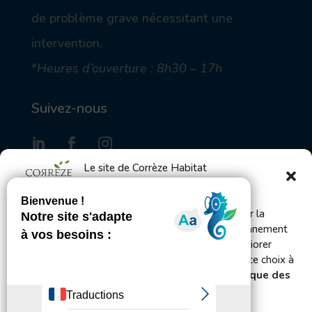
de problème grave nécessitant une
intervention.
*
Heures d’ouverture : 8h30 – 17h
Suivez-nous
Le site de Corrèze Habitat
utilise des cookies
S'inscrire à la Gazette des locataires
Bienvenue ! Ce site utilise des cookies pour mesurer la
fréquentation du site afin d’en améliorer le fonctionnement
et l’administration et, avec votre accord, pour améliorer
Envoyer
votre expérience utilisateur. Vous pouvez changer ce choix à
tout moment en vous rendant sur les pages
Politique des
cookies et de confidentialité.