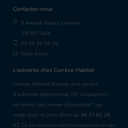
Contactez-nous
9 avenue Alsace Lorraine
ic
19000 Tulle
on
_p
05 55 29 55 29
in
_a
ic
Nous écrire
lt
on
ic
_
ic
on
m
on
ob
_
L’astreinte chez Corrèze Habitat
ile
m
ic
ail
Corrèze Habitat dispose d’un service
on
_a
lt
d’astreinte opérationnel 7j/7 uniquement
ic
on
en dehors des heures d’ouverture*, les
week-ends et jours fériés au
06 73 82 28
57
.
Ce service intervient uniquement en cas