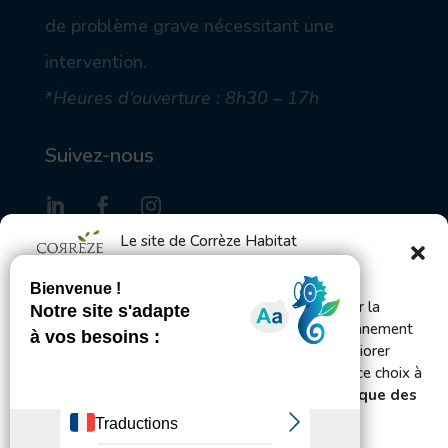
de problème grave nécessitant une
intervention.
*
Heures d’ouverture : 8h30 – 17h
Suivez-nous
Le site de Corrèze Habitat
utilise des cookies
S'inscrire à la Gazette des locataires
Bienvenue ! Ce site utilise des cookies pour mesurer la
fréquentation du site afin d’en améliorer le fonctionnement
et l’administration et, avec votre accord, pour améliorer
Envoyer
votre expérience utilisateur. Vous pouvez changer ce choix à
tout moment en vous rendant sur les pages
Politique des
cookies et de confidentialité.