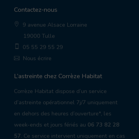
Contactez-nous
9 avenue Alsace Lorraine
ic
19000 Tulle
on
_p
05 55 29 55 29
in
_a
ic
Nous écrire
lt
on
ic
_
ic
on
m
on
ob
_
L’astreinte chez Corrèze Habitat
ile
m
ic
ail
Corrèze Habitat dispose d’un service
on
_a
lt
d’astreinte opérationnel 7j/7 uniquement
ic
on
en dehors des heures d’ouverture*, les
week-ends et jours fériés au
06 73 82 28
57
.
Ce service intervient uniquement en cas