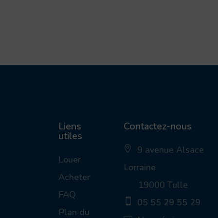
Liens
Contactez-nous
utiles
9 avenue Alsace
ic
Louer
Lorraine
on
_p
Acheter
19000 Tulle
in
_a
FAQ
05 55 29 55 29
lt
ic
ic
Plan du