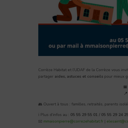
Corrèze Habitat et l’UDAF de la Corrèze vous inv
partager
aides, astuces et conseils
pour mieux gé
📅
📍
👥 Ouvert à tous : familles, retraités, parents isol
ℹ️ Plus d’infos au :
05 55 29 55 01 / 05 55 29 24 2
📧
mmaisonpierre@correzehabitat.fr
|
elesaint@co