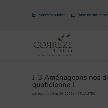
Marchés publics
Base documentai

o
J-3 Aménageons nos dé
quotidienne !
par
mgarde
|
Sep 29, 2025
|
ACTUALITÉS