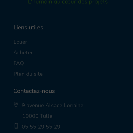
Liens utiles
Louer
Acheter
FAQ
Plan du site
Contactez-nous
9 avenue Alsace Lorraine
ic
19000 Tulle
on
_p
05 55 29 55 29
in
_a
ic