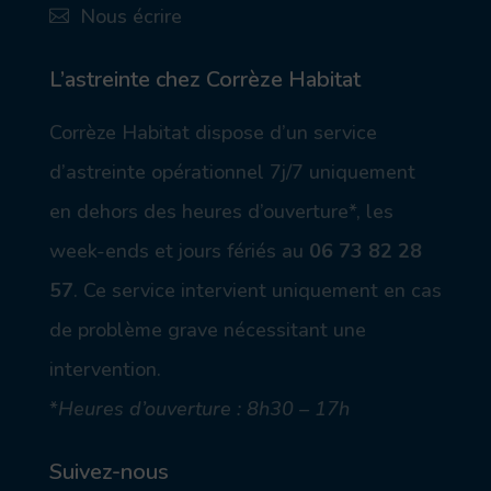
Nous écrire
lt
on
ic
_
ic
on
m
on
ob
_
L’astreinte chez Corrèze Habitat
ile
m
ic
ail
Corrèze Habitat dispose d’un service
on
_a
lt
d’astreinte opérationnel 7j/7 uniquement
ic
on
en dehors des heures d’ouverture*, les
week-ends et jours fériés au
06 73 82 28
57
.
Ce service intervient uniquement en cas
de problème grave nécessitant une
intervention.
*
Heures d’ouverture : 8h30 – 17h
Suivez-nous