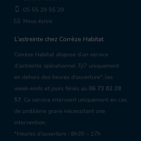
_p
05 55 29 55 29
in
_a
ic
Nous écrire
lt
on
ic
_
ic
on
m
on
ob
_
L’astreinte chez Corrèze Habitat
ile
m
ic
ail
Corrèze Habitat dispose d’un service
on
_a
lt
d’astreinte opérationnel 7j/7 uniquement
ic
on
en dehors des heures d’ouverture*, les
week-ends et jours fériés au
06 73 82 28
57
.
Ce service intervient uniquement en cas
de problème grave nécessitant une
intervention.
*
Heures d’ouverture : 8h30 – 17h