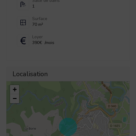
Salle de bains
1
Surface
70 m²
Loyer
390€
/mois
Localisation
+
−