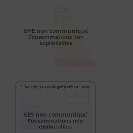
Logement économe
A
B
C
DPE non communiqué
D
Consommations non
exploitables
E
F
G
Logement énergivore
* Dont émissions de gaz à effet de serre
Faible émission de GES
KgéqCO2 / m².an
A
B
C
GES non communiqué
Consommations non
D
exploitables
E