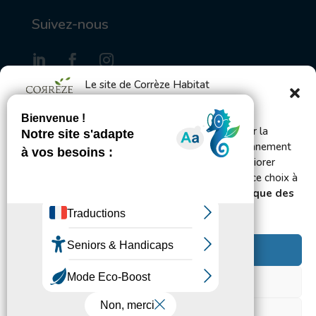
Suivez-nous
Le site de Corrèze Habitat
utilise des cookies
S'inscrire à la Gazette des locataires
Bienvenue ! Ce site utilise des cookies pour mesurer la
fréquentation du site afin d’en améliorer le fonctionnement
et l’administration et, avec votre accord, pour améliorer
Envoyer
votre expérience utilisateur. Vous pouvez changer ce choix à
tout moment en vous rendant sur les pages
Politique des
cookies et de confidentialité.
Accepter
Tous droits réservés 2024©Corrèze Habitat
Mentions légales
⎪
Politique de cookies
⎪
Politique de
Refuser
confidentialité
Voir les préférences