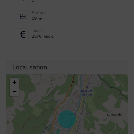
1
Surface
19 m²
Loyer
257€
/mois
Localisation
+
−