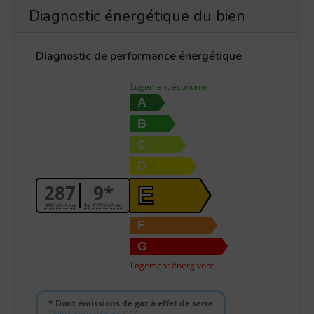
Diagnostic énergétique du bien
Diagnostic de performance énergétique
Logement économe
A
B
C
D
287
9*
E
KWh/m².an
kg CO2/m².an
F
G
Logement énergivore
* Dont émissions de gaz à effet de serre