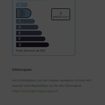
Faible émission de GES
A
B
9
KgéqCO2 / m².an
C
D
E
F
G
Forte émission de GES
Géorisques
Les informations sur les risques auxquels ce bien est
exposé sont disponibles sur le site Géorisques
https://www.georisques.gouv.fr