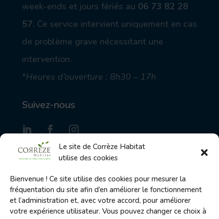
week-ends et jours fériés au
06 73 82 28
57
.
Ce service intervient uniquement en cas
de problème grave nécessitant une
intervention.
*
Heures d’ouverture : 8h30 – 17h
Suivez-nous
Le site de Corrèze Habitat
utilise des cookies
S'inscrire à la Gazette des locataires
Bienvenue ! Ce site utilise des cookies pour mesurer la
fréquentation du site afin d’en améliorer le fonctionnement
et l’administration et, avec votre accord, pour améliorer
Envoyer
votre expérience utilisateur. Vous pouvez changer ce choix à