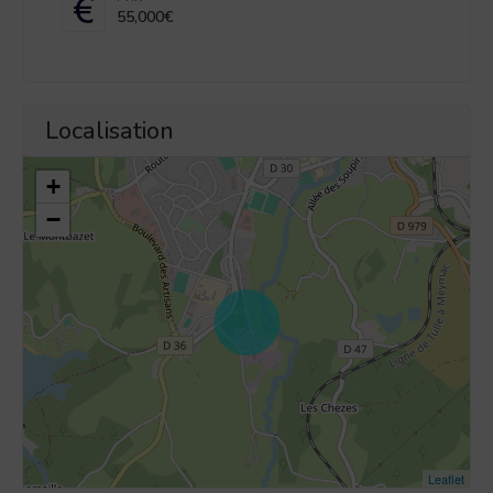
55,000€
Localisation
+
−
Leaflet