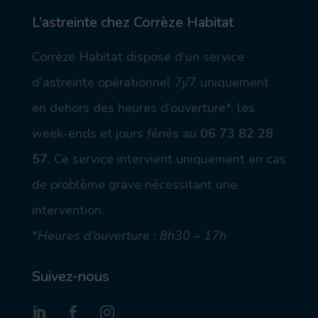
on
m
on
ob
_
L’astreinte chez Corrèze Habitat
ile
m
ic
ail
Corrèze Habitat dispose d’un service
on
_a
lt
d’astreinte opérationnel 7j/7 uniquement
ic
on
en dehors des heures d’ouverture*, les
week-ends et jours fériés au
06 73 82 28
57
.
Ce service intervient uniquement en cas
de problème grave nécessitant une
intervention.
*
Heures d’ouverture : 8h30 – 17h
Suivez-nous