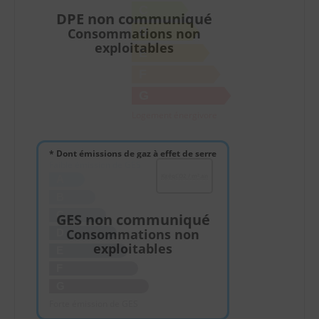
C
DPE non communiqué
D
Consommations non
exploitables
E
F
G
Logement énergivore
* Dont émissions de gaz à effet de serre
Faible émission de GES
KgéqCO2 / m².an
A
B
C
GES non communiqué
Consommations non
D
exploitables
E
F
G
Forte émission de GES