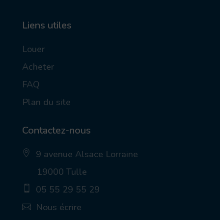
Liens utiles
Louer
Acheter
FAQ
Plan du site
Contactez-nous
9 avenue Alsace Lorraine
ic
19000 Tulle
on
_p
05 55 29 55 29
in
_a
ic
Nous écrire
lt
on
ic
_
ic