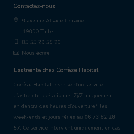
Contactez-nous
9 avenue Alsace Lorraine
ic
19000 Tulle
on
_p
05 55 29 55 29
in
_a
ic
Nous écrire
lt
on
ic
_
ic
on
m
on
ob
_
L’astreinte chez Corrèze Habitat
ile
m
ic
ail
Corrèze Habitat dispose d’un service
on
_a
lt
d’astreinte opérationnel 7j/7 uniquement
ic
on
en dehors des heures d’ouverture*, les
week-ends et jours fériés au
06 73 82 28
57
.
Ce service intervient uniquement en cas