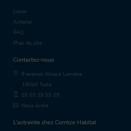
Louer
Acheter
FAQ
Plan du site
Contactez-nous
9 avenue Alsace Lorraine
ic
19000 Tulle
on
_p
05 55 29 55 29
in
_a
ic
Nous écrire
lt
on
ic
_
ic
on
m
on
ob
_
L’astreinte chez Corrèze Habitat
ile
m